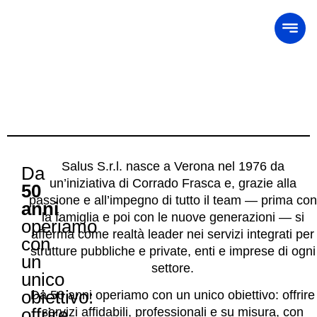
Salus S.r.l. nasce a Verona nel 1976 da
Da
un’iniziativa di Corrado Frasca e, grazie alla
50
passione e all’impegno di tutto il team — prima con
anni
la famiglia e poi con le nuove generazioni — si
operiamo
afferma come realtà leader nei servizi integrati per
con
strutture pubbliche e private, enti e imprese di ogni
un
settore.
unico
obiettivo:
Da 50 anni operiamo con un unico obiettivo: offrire
offrire
servizi affidabili, professionali e su misura, con