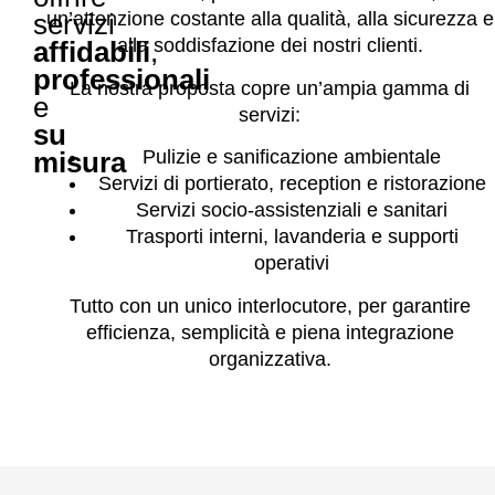
un’attenzione costante alla qualità, alla sicurezza e
servizi
alla soddisfazione dei nostri clienti.
affidabili
,
professionali
La nostra proposta copre un’ampia gamma di
e
servizi:
su
Pulizie e sanificazione ambientale
misura
Servizi di portierato, reception e ristorazione
Servizi socio-assistenziali e sanitari
Trasporti interni, lavanderia e supporti
operativi
Tutto con un unico interlocutore, per garantire
efficienza, semplicità e piena integrazione
organizzativa.