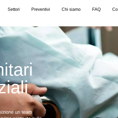
Settori
Preventivi
Chi siamo
FAQ
Con
itari
iali
osizione un team