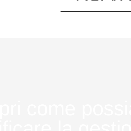
pri come poss
ficare la gesti