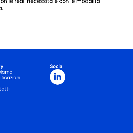
con le reali necessità e con le modalità
a.
ty
Social
siamo
ificazioni
atti