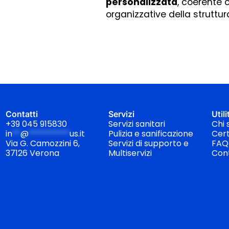
personalizzata
, coerente 
organizzative della struttur
Contatti
Servizi
Utili
+39 045 915830
Servizi sanitari
Chi 
in
**
@
**********
us.it
Pulizia e sanificazione
Cert
Via G. Camozzini 6,
Servizi di supporto e
FAQ
37126 Verona
Multiservizi
Cont